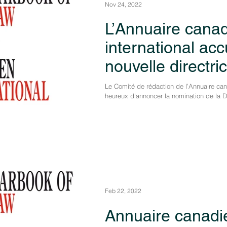
Nov 24, 2022
L’Annuaire canad
international acc
nouvelle directri
Boon
Le Comité de rédaction de l’Annuaire cana
heureux d'annoncer la nomination de la D
Feb 22, 2022
Annuaire canadie