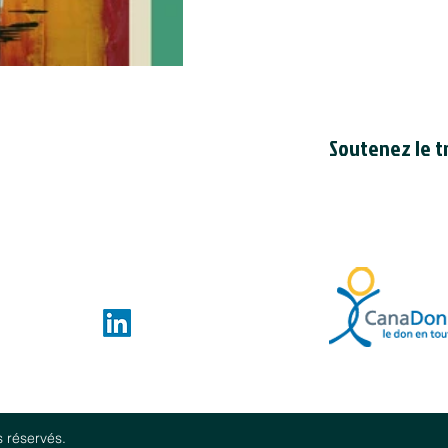
Soutenez le tr
Le Conseil est en
bienfaisance cana
du Canada
. Le n
de bienfaisance 
ces.com
s réservés.