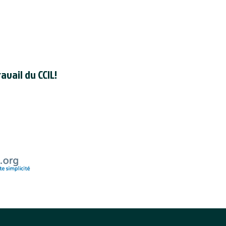
avail du CCIL!
registré en tant qu'organisme de
dien auprès de l'
Agence du revenu
uméro d'enregistrement d'organisme
de la CCIL est 118830595RR000