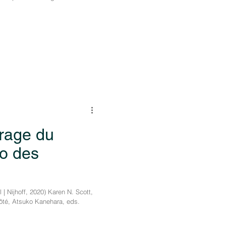
vrage du
yo des
s
 | Nijhoff, 2020) Karen N. Scott,
té, Atsuko Kanehara, eds.