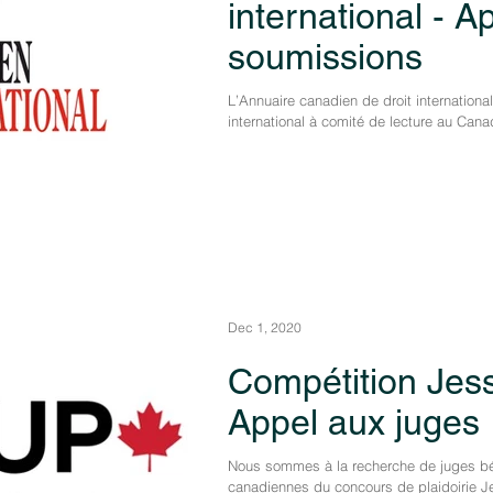
international - A
soumissions
L’Annuaire canadien de droit international
international à comité de lecture au Canada
Dec 1, 2020
Compétition Jes
Appel aux juges
Nous sommes à la recherche de juges bé
canadiennes du concours de plaidoirie Jes