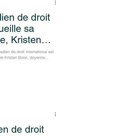
ien de droit
ueille sa
ce, Kristen
dien de droit international est
re Kristen Boon, doyenne...
n de droit