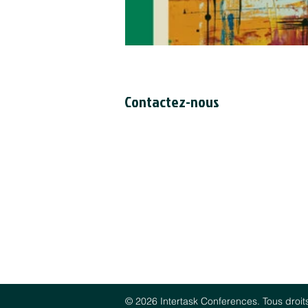
Contactez-nous
Secrétariat du CCDI
a/s Intertask Conferences
M205-851 avenue Industrial
Ottawa (Ontario) Canada K1G 4L3
Tél: 613-238-4075 poste 7226
Email:
ccil-ccdi@intertaskconferen
© 2026 Intertask Conferences. Tous droit