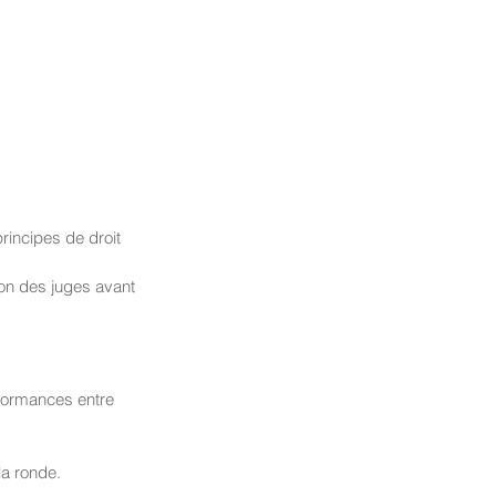
incipes de droit 
ion des juges avant 
rformances entre 
la ronde.