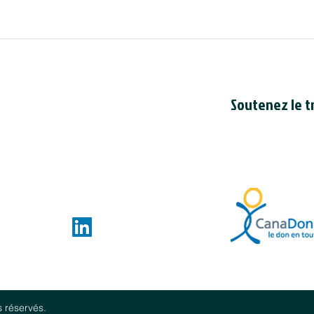
Soutenez le tr
Le Conseil est en
bienfaisance cana
du Canada
. Le n
de bienfaisance 
ces.com
s réservés.