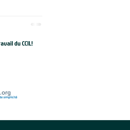
avail du CCIL!
registré en tant qu'organisme de
dien auprès de l'
Agence du revenu
uméro d'enregistrement d'organisme
de la CCIL est 118830595RR000