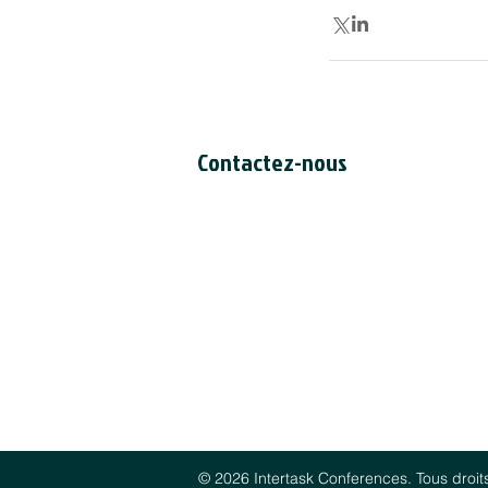
Contactez-nous
Secrétariat du CCDI
a/s Intertask Conferences
M205-851 avenue Industrial
Ottawa (Ontario) Canada K1G 4L3
Tél: 613-238-4075 poste 7226
Email:
ccil-ccdi@intertaskconferen
© 2026 Intertask Conferences. Tous droit