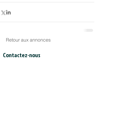
Retour aux annonces
Contactez-nous
Secrétariat du CCDI
a/s Intertask Conferences
M205-851 avenue Industrial
Ottawa (Ontario) Canada K1G 4L3
Tél:
613-238-4075
poste 7226
Email:
ccil-ccdi@intertaskconferences.com
Soutenez le travail du CCIL!
Le Conseil est enregistré en tant qu'organisme de