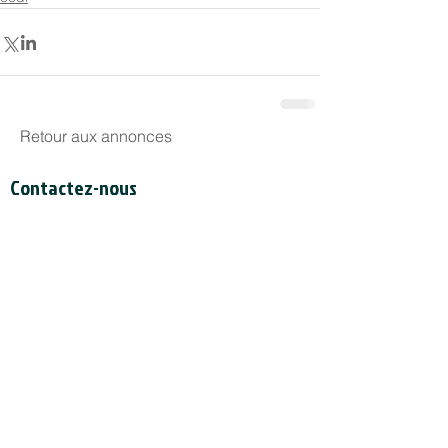
Retour aux annonces
Contactez-nous
Secrétariat du CCDI
a/s Intertask Conferences
M205-851 avenue Industrial
Ottawa (Ontario) Canada K1G 4L3
Tél:
613-238-4075
poste 7226
Email:
ccil-ccdi@intertaskconferences.com
Soutenez le travail du CCIL!
Le Conseil est enregistré en tant qu'organisme de