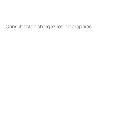
Consultez/téléchargez les biographies.
SAVE THE DATE - CCIL Humphrey Fellows Panel 2025-
.pdf
Download PDF • 712KB
Retour aux annonces
Contactez-nous
Secrétariat du CCDI