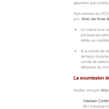
apportent une contribut
Tout membre du CCDI p
prix. 
Ainsi, les livres
Un même livre ne p
principal est admi
édités ou coédité
Si le comité de s
de façon importante
comité de sélectio
décisions du comit
La soumission de l
Veuillez envoyer
 cinq 
Intertask Confe
851 Industrial 