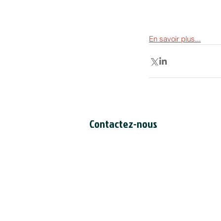
En savoir plus...
Contactez-nous
Secrétariat du CCDI
a/s Intertask Conferences
M205-851 avenue Industrial
Ottawa (Ontario) Canada K1G 4L3
Tél: 613-238-4075 poste 7226
Email:
ccil-ccdi@intertaskconferen