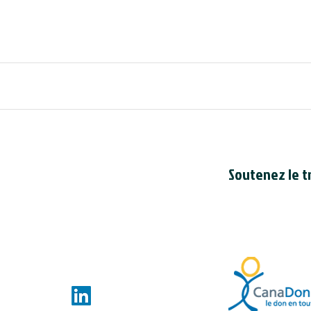
Soutenez le tr
Le Conseil est en
bienfaisance cana
du Canada
. Le n
de bienfaisance 
ces.com