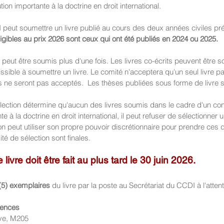
ion importante à la doctrine en droit international.
eut soumettre un livre publié au cours des deux années civiles pré
 éligibles au prix 2026 sont ceux qui ont été publiés en 2024 ou 2025. 
eut être soumis plus d'une fois. Les livres co-écrits peuvent être so
ssible à soumettre un livre. Le comité n'acceptera qu'un seul livre par
s ne seront pas acceptés.  Les thèses publiées sous forme de livre 
élection détermine qu'aucun des livres soumis dans le cadre d'un co
 à la doctrine en droit international, il peut refuser de sélectionner un
n peut utiliser son propre pouvoir discrétionnaire pour prendre ces d
é de sélection sont finales. 
ivre doit être fait au plus tard le 30 juin 2026. 
(5) exemplaires 
du livre par la poste
au Secrétariat du CCDI à l'attent
rences
Ave, M205