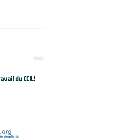
avail du CCIL!
registré en tant qu'organisme de
dien auprès de l'
Agence du revenu
uméro d'enregistrement d'organisme
de la CCIL est 118830595RR000