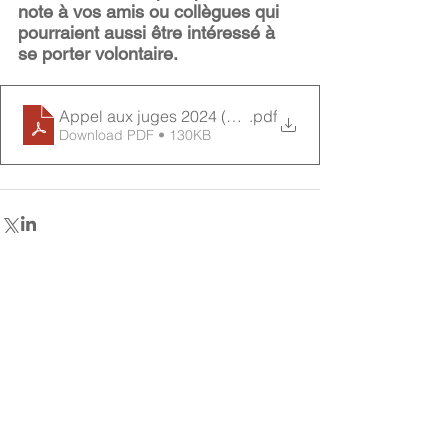
note à vos amis ou collègues qui 
pourraient aussi être intéressé à 
se porter volontaire.
Appel aux juges 2024 (C0934208xB08FA)
.pdf
Download PDF • 130KB
Retour aux annonces
Contactez-nous
Secrétariat du CCDI
a/s Intertask Conferences
M205-851 avenue Industrial