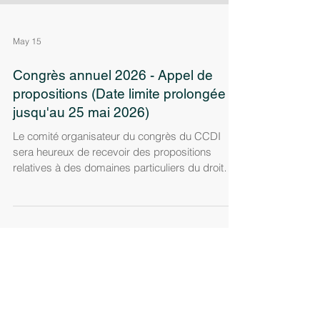
May 15
Congrès annuel 2026 - Appel de
propositions (Date limite prolongée
jusqu'au 25 mai 2026)
Le comité organisateur du congrès du CCDI
sera heureux de recevoir des propositions
relatives à des domaines particuliers du droit
international, notamment (mais pas
exclusivement) la santé, les droits de la
personne, le commerce et les investissements,
l’environnement, la justice climatique, le
développement durable, les droits autochtones,
la sécurité, le droit humanitaire, la justice pénale,
la reddition de comptes et la résolution des
différends. THÈME : Plier sans se rom