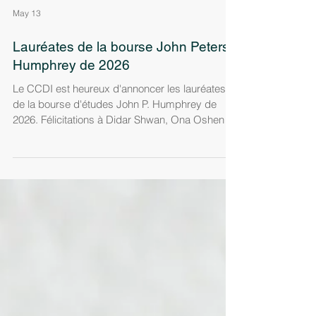
May 13
Lauréates de la bourse John Peters
Humphrey de 2026
Le CCDI est heureux d'annoncer les lauréates
de la bourse d'études John P. Humphrey de
2026. Félicitations à Didar Shwan, Ona Oshen et
Flore Siproudhis à qui nous souhaitons bonne
continuation dans leurs études. Didar Shwan
Candidate au doctorat Faculté de droit Osgoode
Hall, Université York Ona Oshen Candidate au
doctorat Faculté de droit Osgoode Hall,
Université York Flore Siproudhis Candidate au
doctorat Faculté de droit de l'Université McGill