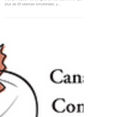
Nous avons le plaisir d'annoncer les conférenciers/
ères principaux du Congrès annuel 2024, ainsi que
plus de 20 séances simultanées, y...