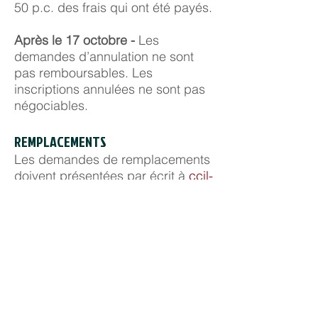
50 p.c. des frais qui ont été payés.
Après le 17 octobre -
Les
demandes d’annulation ne sont
pas remboursables. Les
inscriptions annulées ne sont pas
négociables.
REMPLACEMENTS
Les demandes de remplacements
doivent présentées par écrit à
ccil-
ccdi@intertaskconferences.com
RABAIS DE GROUPES
Un rabais s’applique seulement
aux groupes de 5 étudiants ou
plus.
Pour s’inscrire :
le groupe doit faire partie du