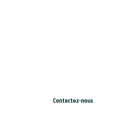
Contactez-nous
Secrétariat du CCDI
a/s Intertask Conferences
M205-851 avenue Industrial