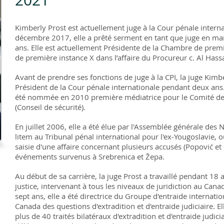
2021
Kimberly Prost est actuellement juge à la Cour pénale interna
décembre 2017, elle a prêté serment en tant que juge en m
ans. Elle est actuellement Présidente de la Chambre de premi
de première instance X dans l’affaire du Procureur c. Al Hass
Avant de prendre ses fonctions de juge à la CPI, la juge Kimbe
Président de la Cour pénale internationale pendant deux ans. 
été nommée en 2010 première médiatrice pour le Comité des
(Conseil de sécurité).
En juillet 2006, elle a été élue par l'Assemblée générale des 
litem au Tribunal pénal international pour l'ex‑Yougoslavie, 
saisie d'une affaire concernant plusieurs accusés (Popović et 
événements survenus à Srebrenica et Žepa.
Au début de sa carrière, la juge Prost a travaillé pendant 18
justice, intervenant à tous les niveaux de juridiction au Ca
sept ans, elle a été directrice du Groupe d'entraide internati
Canada des questions d'extradition et d'entraide judiciaire. El
plus de 40 traités bilatéraux d'extradition et d'entraide judici