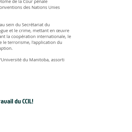
e Rome de la Cour pénale
 conventions des Nations Unies
u sein du Secrétariat du
ogue et le crime, mettant en œuvre
t la coopération internationale, le
e le terrorisme, l'application du
uption.
l'Université du Manitoba, assorti
avail du CCIL!
registré en tant qu'organisme de
dien auprès de l'
Agence du revenu
uméro d'enregistrement d'organisme
de la CCIL est 118830595RR000