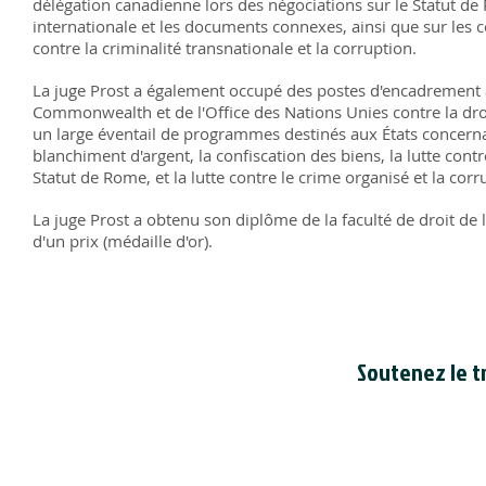
délégation canadienne lors des négociations sur le Statut d
internationale et les documents connexes, ainsi que sur les
contre la criminalité transnationale et la corruption.
La juge Prost a également occupé des postes d'encadrement a
Commonwealth et de l'Office des Nations Unies contre la dr
un large éventail de programmes destinés aux États concernan
blanchiment d'argent, la confiscation des biens, la lutte contr
Statut de Rome, et la lutte contre le crime organisé et la corr
La juge Prost a obtenu son diplôme de la faculté de droit de 
d'un prix (médaille d'or).
Soutenez le tr
Le Conseil est en
bienfaisance cana
du Canada
. Le n
de bienfaisance 