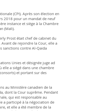
tionale (CPI). Après son élection en
ars 2018 pour un mandat de neuf
ère instance et siège à la Chambre
an (Mali).
rly Prost était chef de cabinet du
Avant de rejoindre la Cour, elle a
 sanctions contre Al‑Qaida
Nations Unies et désignée juge ad
où elle a siégé dans une chambre
consorts) et portant sur des
 ans au Ministère canadien de la
nada, dont la Cour suprême. Pendant
onale, qui est responsable au
le a participé à la négociation de
aire, et elle a été membre de la