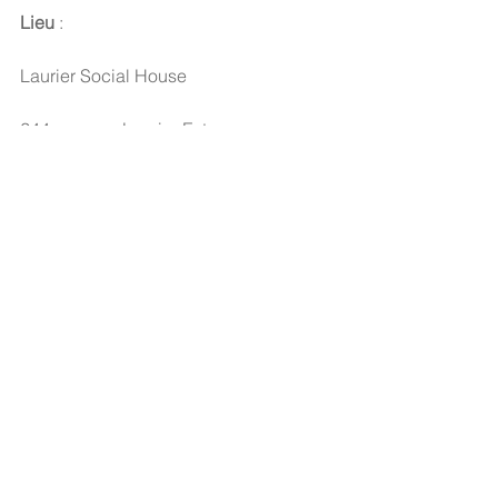
Lieu 
:
Laurier Social House
244, avenue Laurier Est
Ottawa
Date 
: le mercredi 16 mars 2017
Heure 
: de 17 h à 19 h
Un léger goûter sera servi.
passé