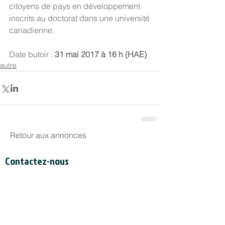
citoyens de pays en développement 
inscrits au doctorat dans une université 
canadienne.
Date butoir : 
31 mai 2017 à 16 h (HAE)
autre
Retour aux annonces
Contactez-nous
Secrétariat du CCDI
a/s Intertask Conferences
M205-851 avenue Industrial
Ottawa (Ontario) Canada K1G 4L3