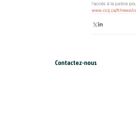
l'accès à la justice p
www.ccij.ca/fr/news/c
Contactez-nous
Secrétariat du CCDI
a/s Intertask Conferences
M205-851 avenue Industrial
Ottawa (Ontario) Canada K1G 4L3
Tél: 613-238-4075 poste 7226
Email:
ccil-ccdi@intertaskconferen