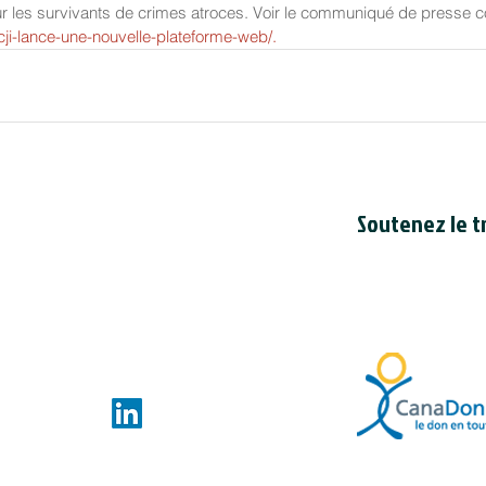
our les survivants de crimes atroces. Voir le communiqué de presse co
cji-lance-une-nouvelle-plateforme-web/.
Soutenez le tr
Le Conseil est en
bienfaisance cana
du Canada
. Le n
de bienfaisance 
ces.com