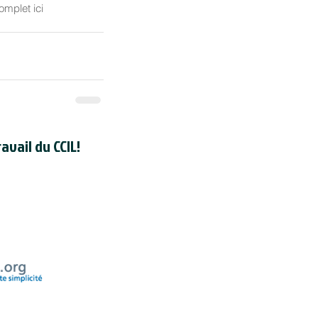
mplet ici 
avail du CCIL!
registré en tant qu'organisme de
dien auprès de l'
Agence du revenu
uméro d'enregistrement d'organisme
de la CCIL est 118830595RR000