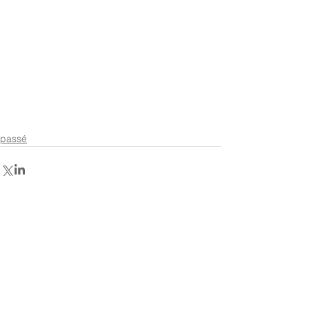
passé
Retour aux annonces
Contactez-nous
Secrétariat du CCDI