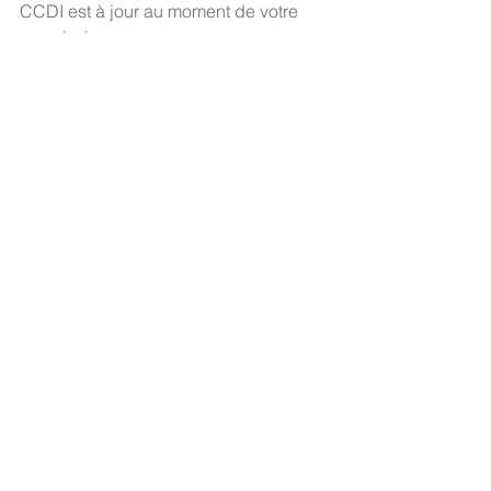
CCDI est à jour au moment de votre 
soumission.
Retour aux annonces
Contactez-nous
Secrétariat du CCDI
a/s Intertask Conferences
M205-851 avenue Industrial
Ottawa (Ontario) Canada K1G 4L3
Tél:
613-238-4075
poste 7226
Email:
ccil-ccdi@intertaskconferences.com