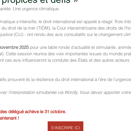
lanète. Une urgence climatique.
atique s'intensifie, le droit international est appelé à réagir. Trois tr
nal du droit de la mer (TIDM), la Cour interaméricaine des droits de l'
 justice (CIJ) - ont rendu des avis consultatifs sur le changement cli
novembre 2025
 pour une table ronde d'actualité et stimulante, anim
l). Cette session réunira des voix importantes issues du monde prati
t ces avis influenceront la conduite des États et des autres acteurs f
tifs prouvent-ils la résilience du droit international à l'ère de l'urgenc
vec l'interpretation simultanée via Wordly. Vous devez apporter votre
e des délégué achève le 31 octobre.
intenant !
S'INSCRIRE ICI