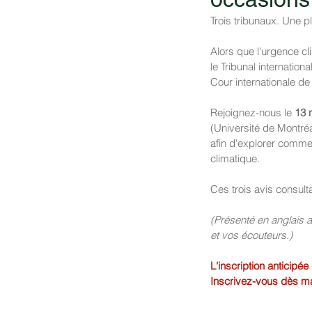
Trois tribunaux. Une p
Alors que l'urgence clim
le Tribunal internatio
Cour internationale de
Rejoignez-nous le 
13 
(Université de Montréa
afin d'explorer commen
climatique.
Ces trois avis consulta
(Présenté en anglais a
et vos écouteurs.)
L'inscription anticipé
Inscrivez-vous dès ma