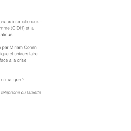
ibunaux internationaux - 
homme (CIDH) et la 
matique.
ée par Miriam Cohen 
que et universitaire 
ace à la crise 
e climatique ?
 téléphone ou tablette 