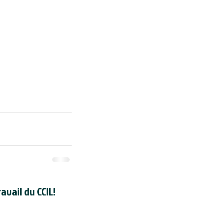
avail du CCIL!
registré en tant qu'organisme de