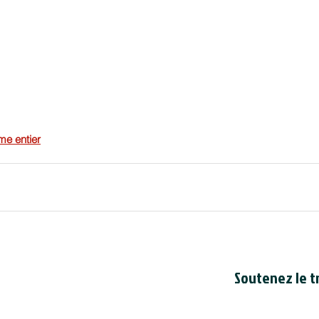
me entier
Soutenez le tr
Le Conseil est en