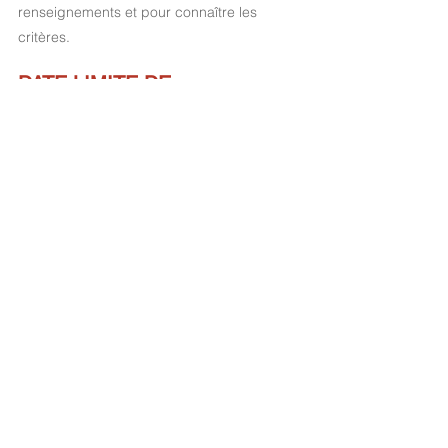
renseignements et pour connaître les 
critères.
DATE LIMITE DE 
SOUMISSION :  
lundi le 18 
mai, 2026 à 23h30 HE
Détails et formulaire de soumission