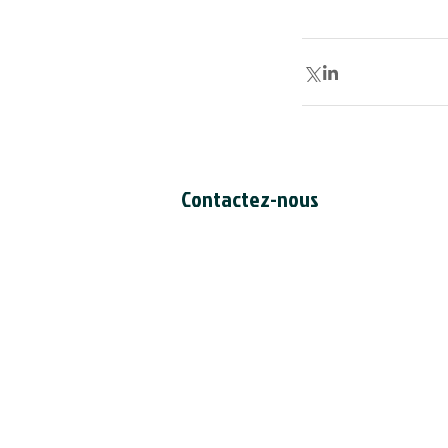
Contactez-nous
Secrétariat du CCDI
a/s Intertask Conferences
M205-851 avenue Industrial
Ottawa (Ontario) Canada K1G 4L3
Tél: 613-238-4075 poste 7226
Email:
ccil-ccdi@intertaskconferen