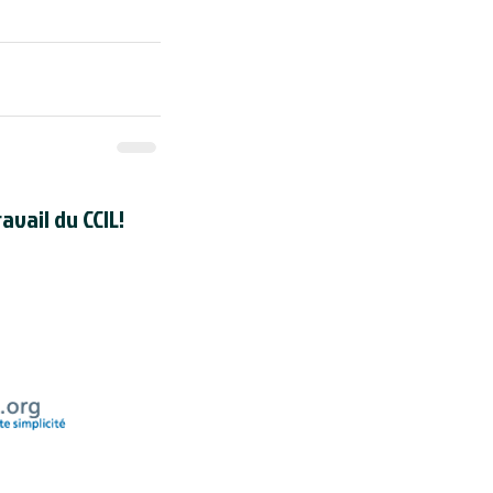
avail du CCIL!
registré en tant qu'organisme de
dien auprès de l'
Agence du revenu
uméro d'enregistrement d'organisme
de la CCIL est 118830595RR000