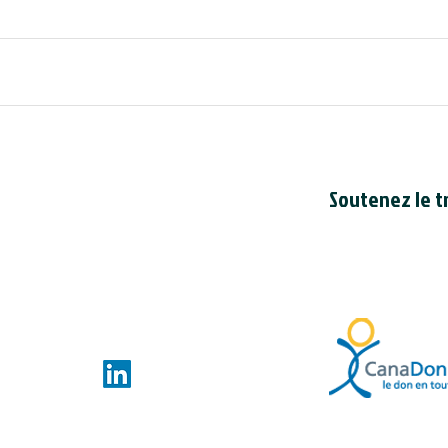
Soutenez le tr
Le Conseil est en
bienfaisance cana
du Canada
. Le n
de bienfaisance 
ces.com