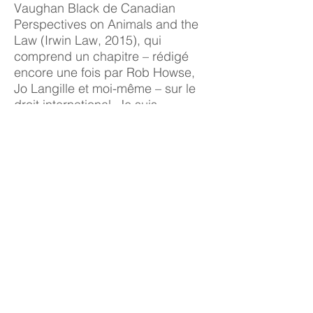
Vaughan Black de Canadian
Perspectives on Animals and the
Law (Irwin Law, 2015), qui
comprend un chapitre – rédigé
encore une fois par Rob Howse,
Jo Langille et moi-même – sur le
droit international. Je suis
professeur adjoint en droit à
l’Université Thompson Rivers,
depuis 2013, et j’enseigne le droit
commercial international ainsi que
d’autres sujets. Je suis très
chanceux d’avoir une carrière
fascinante et enrichissante qui me
donne l’occasion de participer à
des enjeux d’actualité en matière
de droit international. La
bourse Humphrey a grandement
contribué à ma présence ici