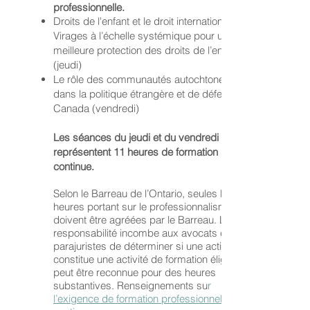
professionnelle.
a mené à sa nomination en tant que porte-
Droits de l'enfant et le droit international —
parole de son parti pour les Affaires 
Virages à l’échelle systémique pour une
étrangères ainsi qu’à son élection en tant 
meilleure protection des droits de l’enfant
(jeudi)
que chef par intérim en 2011. De 2013 à 
Le rôle des communautés autochtones
2020, il a enseigné le droit et la politique 
dans la politique étrangère et de défense du
publique à l’Université de Toronto, et a été 
Canada (vendredi)
associé et conseiller principal du cabinet 
d’avocats OKT LLP, spécialisé dans le droit 
Les séances du jeudi et du vendredi
autochtone et les questions 
représentent 11 heures de formation
constitutionnelles.

continue.
Selon le Barreau de l’Ontario, seules les
En 1997, M. Rae est devenu membre 
heures portant sur le professionnalisme
fondateur du conseil d’administration du 
doivent être agréées par le Barreau. La
Forum des fédérations. Il a ensuite été 
responsabilité incombe aux avocats et aux
parajuristes de déterminer si une activité
président du conseil et président du 
constitue une activité de formation éligible et
Forum et a conseillé de nombreux 
peut être reconnue pour des heures
gouvernements et groupes sur les enjeux 
substantives. Renseignements su
r
de changement constitutionnel, de règle 
l’exigence de formation professionnelle