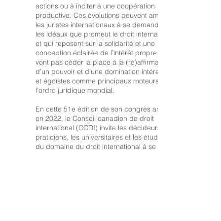
actions ou à inciter à une coopération
productive. Ces évolutions peuvent amener
les juristes internationaux à se demander si
les idéaux que promeut le droit international
et qui reposent sur la solidarité et une
conception éclairée de l’intérêt propre ne
vont pas céder la place à la (ré)affirmation
d’un pouvoir et d’une domination intéressés
et égoïstes comme principaux moteurs de
l’ordre juridique mondial.
En cette 51e édition de son congrès annuel
en 2022, le Conseil canadien de droit
international (CCDI) invite les décideurs, les
praticiens, les universitaires et les étudiants
du domaine du droit international à se livrer à
une réflexion critique sur la signification de
ces évolutions et aux défis qu’elles posent.
Sans limiter l’éventail des approches qui
pourraient être retenues pour aborder ce
thème, voici quelques questions que les
participants pourraient traiter :