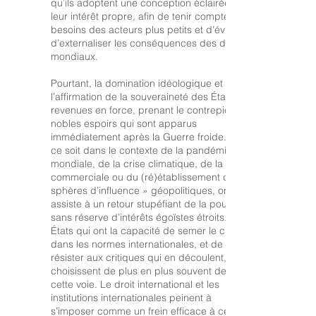
qu’ils adoptent une conception éclairée de
l’écriture, il aime le tennis, le golf et la 
leur intérêt propre, afin de tenir compte des
besoins des acteurs plus petits et d’éviter
pêche. Il est marié à Arlene Perly Rae, 
d’externaliser les conséquences des défis
auteure et défenseure des intérêts du 
mondiaux.
public sur des questions touchant les 
femmes et les enfants. Le couple a trois 
Pourtant, la domination idéologique et
l’affirmation de la souveraineté des États sont
filles et cinq petits enfants.
revenues en force, prenant le contrepied des
nobles espoirs qui sont apparus
immédiatement après la Guerre froide. Que
ce soit dans le contexte de la pandémie
mondiale, de la crise climatique, de la guerre
commerciale ou du (ré)établissement de «
sphères d’influence » géopolitiques, on
assiste à un retour stupéfiant de la poursuite
sans réserve d’intérêts égoïstes étroits. Les
États qui ont la capacité de semer le chaos
dans les normes internationales, et de
résister aux critiques qui en découlent,
choisissent de plus en plus souvent de suivre
cette voie. Le droit international et les
institutions internationales peinent à
s’imposer comme un frein efficace à ces