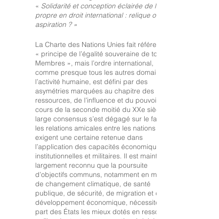
«
Solidarité et conception éclairée de l’intérêt
rapport « Dites-leur que nous sommes 
propre en droit international : relique ou
humains ». En mars 2020, le premier 
aspiration ? »
ministre Trudeau l’a nommé envoyé 
spécial du Canada pour les enjeux 
La Charte des Nations Unies fait référence au
humanitaires et relatifs aux réfugiés. Cela a 
« principe de l’égalité souveraine de tous ses
Membres », mais l’ordre international,
donné lieu à son rapport « Une crise 
comme presque tous les autres domaines de
mondiale exige une réponse mondiale », 
l’activité humaine, est défini par des
qui a été rendu public peu avant sa 
asymétries marquées au chapitre des
ressources, de l’influence et du pouvoir. Au
nomination en tant qu’ambassadeur 
cours de la seconde moitié du XXe siècle, un
auprès de l’ONU.

large consensus s’est dégagé sur le fait que
les relations amicales entre les nations
Bob Rae est conseiller privé, Compagnon 
exigent une certaine retenue dans
l’application des capacités économiques,
de l’Ordre du Canada et membre de 
institutionnelles et militaires. Il est maintenant
l’Ordre de l’Ontario. Il a reçu de nombreux 
largement rec
onnu que la poursuite
prix et diplômes honorifiques 
d’objectifs communs, notamment en matière
d’institutions au Canada et dans le monde 
de changement climatique, de santé
publique, de sécurité, de migration et de
entier. En plus de plusieurs rapports 
développement économique, nécessite de la
gouvernementaux, il est l’auteur de cinq 
part des États les mieux dotés en ressources
livres. Outre la musique, la lecture et 