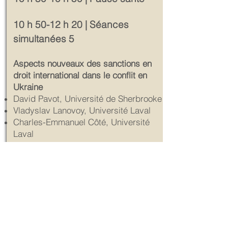
10 h 50-12 h 20 | Séances
simultanées 5
Aspects nouveaux des sanctions en
droit international dans le conflit en
Ukraine
David Pavot, Université de Sherbrooke
Vladyslav Lanovoy, Université Laval
Charles-Emmanuel Côté, Université
Laval
Nataliya Veremko, Université de
Sherbrooke
L’extradition après Meng : examen des
pratiques canadiennes et
internationales en matière d’extradition
Gib van Ert, Olthuis van Ert
Janet Henchey, Service d’entraide