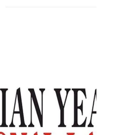
Le congrès annuel 2023 du CCDI aura lieu les jeudi et
vendredi, 2 et 3 novembre 2023 à Ottawa. Nous vous
invitons à soumettre une...